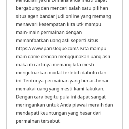
kemudian yakni Dimana anda mesti dapat
bergabung dan mencari salah satu pilihan
situs agen bandar judi online yang memang
menawari kesempatan kita utk mampu
main-main permainan dengan
memanfaatkan uang asli seperti situs
https://www.parislogue.com/. Kita mampu
main game dengan menggunakan uang asli
maka itu artinya memang kita mesti
mengeluarkan modal terlebih dahulu dan
ini Tentunya permainan yang benar-benar
memakai uang yang mesti kami lakukan.
Dengan cara begitu pula ini dapat sangat
meringankan untuk Anda piawai meraih dan
mendapati keuntungan yang besar dari
permainan tersebut.