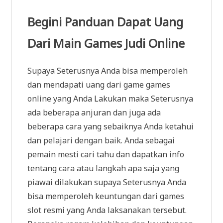
Begini Panduan Dapat Uang
Dari Main Games Judi Online
Supaya Seterusnya Anda bisa memperoleh
dan mendapati uang dari game games
online yang Anda Lakukan maka Seterusnya
ada beberapa anjuran dan juga ada
beberapa cara yang sebaiknya Anda ketahui
dan pelajari dengan baik. Anda sebagai
pemain mesti cari tahu dan dapatkan info
tentang cara atau langkah apa saja yang
piawai dilakukan supaya Seterusnya Anda
bisa memperoleh keuntungan dari games
slot resmi yang Anda laksanakan tersebut.