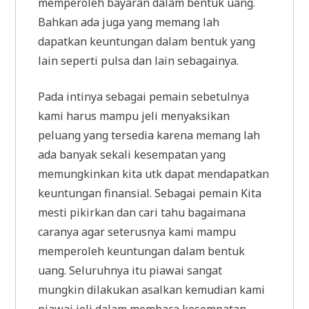
memperoleh bayaran dalam bentuk uang.
Bahkan ada juga yang memang lah
dapatkan keuntungan dalam bentuk yang
lain seperti pulsa dan lain sebagainya.
Pada intinya sebagai pemain sebetulnya
kami harus mampu jeli menyaksikan
peluang yang tersedia karena memang lah
ada banyak sekali kesempatan yang
memungkinkan kita utk dapat mendapatkan
keuntungan finansial. Sebagai pemain Kita
mesti pikirkan dan cari tahu bagaimana
caranya agar seterusnya kami mampu
memperoleh keuntungan dalam bentuk
uang. Seluruhnya itu piawai sangat
mungkin dilakukan asalkan kemudian kami