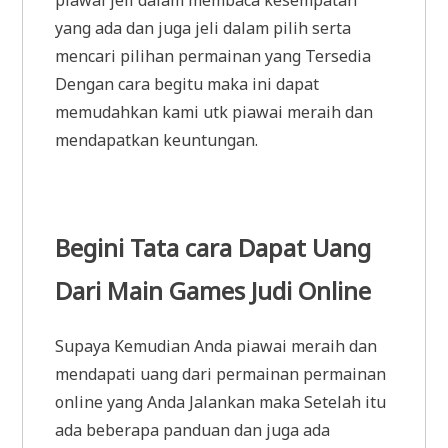
piawai jeli dalam membaca kesempatan
yang ada dan juga jeli dalam pilih serta
mencari pilihan permainan yang Tersedia
Dengan cara begitu maka ini dapat
memudahkan kami utk piawai meraih dan
mendapatkan keuntungan.
Begini Tata cara Dapat Uang
Dari Main Games Judi Online
Supaya Kemudian Anda piawai meraih dan
mendapati uang dari permainan permainan
online yang Anda Jalankan maka Setelah itu
ada beberapa panduan dan juga ada