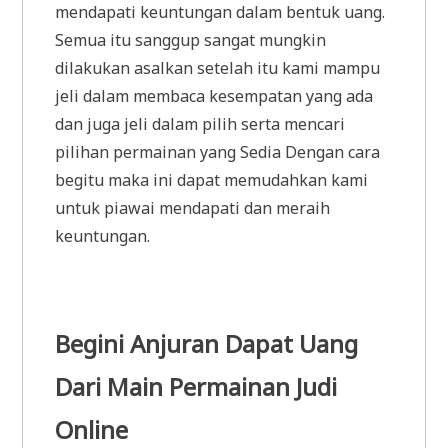
mendapati keuntungan dalam bentuk uang.
Semua itu sanggup sangat mungkin
dilakukan asalkan setelah itu kami mampu
jeli dalam membaca kesempatan yang ada
dan juga jeli dalam pilih serta mencari
pilihan permainan yang Sedia Dengan cara
begitu maka ini dapat memudahkan kami
untuk piawai mendapati dan meraih
keuntungan.
Begini Anjuran Dapat Uang
Dari Main Permainan Judi
Online