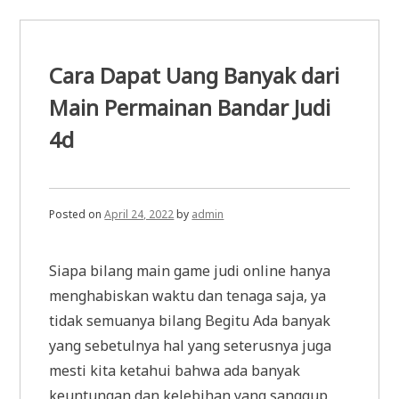
Cara Dapat Uang Banyak dari
Main Permainan Bandar Judi
4d
Posted on
April 24, 2022
by
admin
Siapa bilang main game judi online hanya
menghabiskan waktu dan tenaga saja, ya
tidak semuanya bilang Begitu Ada banyak
yang sebetulnya hal yang seterusnya juga
mesti kita ketahui bahwa ada banyak
keuntungan dan kelebihan yang sanggup