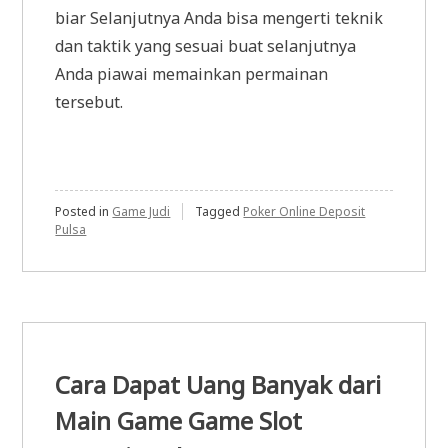
biar Selanjutnya Anda bisa mengerti teknik
dan taktik yang sesuai buat selanjutnya
Anda piawai memainkan permainan
tersebut.
Posted in
Game Judi
Tagged
Poker Online Deposit
Pulsa
Cara Dapat Uang Banyak dari
Main Game Game Slot