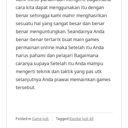
cara kita dapat menggunakan itu dengan
benar sehingga kami mahir menghasilkan
sesuatu hal yang sangat besar dan benar
benar menguntungkan. Seandainya Anda
benar-benar tertarik buat main games
permainan online maka Setelah itu Anda
harus pahami dan pelajari Bagaimana
caranya supaya Setelah itu Anda mampu
mengerti teknik dan taktik yang pas utk
selanjutnya Anda piawai memainkan games
tersebut.
Posted in
Game Judi
Tagged
Bandar Judi 4d