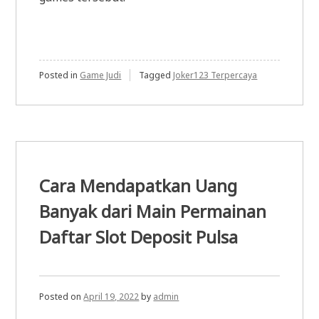
Posted in
Game Judi
Tagged
Joker123 Terpercaya
Cara Mendapatkan Uang
Banyak dari Main Permainan
Daftar Slot Deposit Pulsa
Posted on
April 19, 2022
by
admin