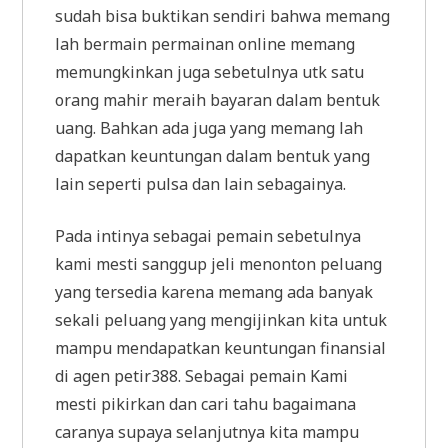
sudah bisa buktikan sendiri bahwa memang
lah bermain permainan online memang
memungkinkan juga sebetulnya utk satu
orang mahir meraih bayaran dalam bentuk
uang. Bahkan ada juga yang memang lah
dapatkan keuntungan dalam bentuk yang
lain seperti pulsa dan lain sebagainya.
Pada intinya sebagai pemain sebetulnya
kami mesti sanggup jeli menonton peluang
yang tersedia karena memang ada banyak
sekali peluang yang mengijinkan kita untuk
mampu mendapatkan keuntungan finansial
di agen petir388. Sebagai pemain Kami
mesti pikirkan dan cari tahu bagaimana
caranya supaya selanjutnya kita mampu