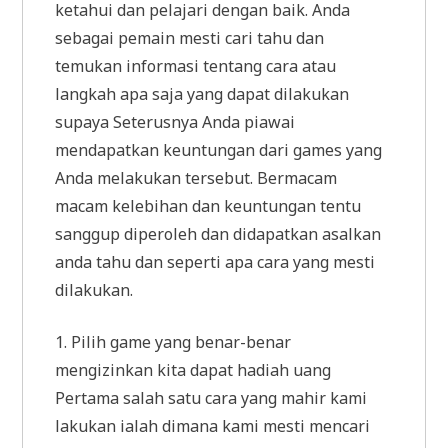
ketahui dan pelajari dengan baik. Anda
sebagai pemain mesti cari tahu dan
temukan informasi tentang cara atau
langkah apa saja yang dapat dilakukan
supaya Seterusnya Anda piawai
mendapatkan keuntungan dari games yang
Anda melakukan tersebut. Bermacam
macam kelebihan dan keuntungan tentu
sanggup diperoleh dan didapatkan asalkan
anda tahu dan seperti apa cara yang mesti
dilakukan.
1. Pilih game yang benar-benar
mengizinkan kita dapat hadiah uang
Pertama salah satu cara yang mahir kami
lakukan ialah dimana kami mesti mencari