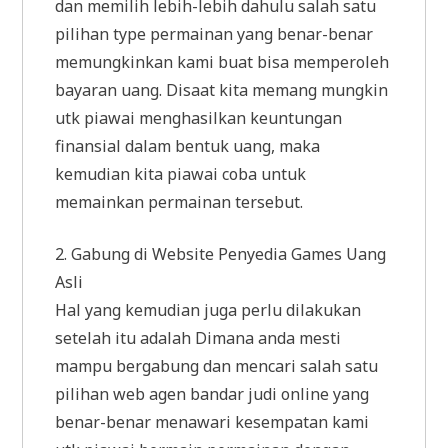
dan memilih lebih-lebih dahulu salah satu
pilihan type permainan yang benar-benar
memungkinkan kami buat bisa memperoleh
bayaran uang. Disaat kita memang mungkin
utk piawai menghasilkan keuntungan
finansial dalam bentuk uang, maka
kemudian kita piawai coba untuk
memainkan permainan tersebut.
2. Gabung di Website Penyedia Games Uang
Asli
Hal yang kemudian juga perlu dilakukan
setelah itu adalah Dimana anda mesti
mampu bergabung dan mencari salah satu
pilihan web agen bandar judi online yang
benar-benar menawari kesempatan kami