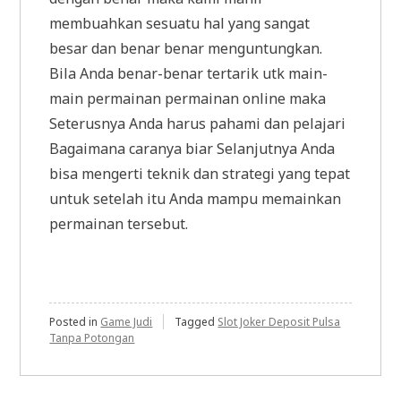
membuahkan sesuatu hal yang sangat
besar dan benar benar menguntungkan.
Bila Anda benar-benar tertarik utk main-
main permainan permainan online maka
Seterusnya Anda harus pahami dan pelajari
Bagaimana caranya biar Selanjutnya Anda
bisa mengerti teknik dan strategi yang tepat
untuk setelah itu Anda mampu memainkan
permainan tersebut.
Posted in
Game Judi
Tagged
Slot Joker Deposit Pulsa
Tanpa Potongan