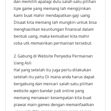
dan memilih apalagi dulu salah satu pilihan
tipe game yang memang lah mengijinkan
kami buat mahir mendapatkan gaji uang.
Disaat kita memang lah mungkin untuk bisa
menghasilkan keuntungan finansial dalam
bentuk uang, maka kemudian kita mahir
coba utk memainkan permainan tersebut.
2. Gabung di Website Penyedia Permainan
Uang Asli
Hal yang setelah itu juga perlu dilakukan
setelah itu yaitu Di mana anda harus dapat
bergabung dan mencari salah satu pilihan
website agen bandar judi online yang
memang menawari kesempatan kita buat
piawai main games dengan memanfaatkan