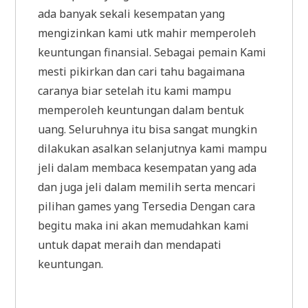
ada banyak sekali kesempatan yang
mengizinkan kami utk mahir memperoleh
keuntungan finansial. Sebagai pemain Kami
mesti pikirkan dan cari tahu bagaimana
caranya biar setelah itu kami mampu
memperoleh keuntungan dalam bentuk
uang. Seluruhnya itu bisa sangat mungkin
dilakukan asalkan selanjutnya kami mampu
jeli dalam membaca kesempatan yang ada
dan juga jeli dalam memilih serta mencari
pilihan games yang Tersedia Dengan cara
begitu maka ini akan memudahkan kami
untuk dapat meraih dan mendapati
keuntungan.