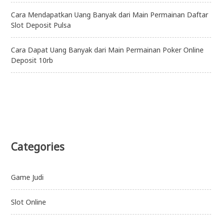
Cara Mendapatkan Uang Banyak dari Main Permainan Daftar
Slot Deposit Pulsa
Cara Dapat Uang Banyak dari Main Permainan Poker Online
Deposit 10rb
Categories
Game Judi
Slot Online