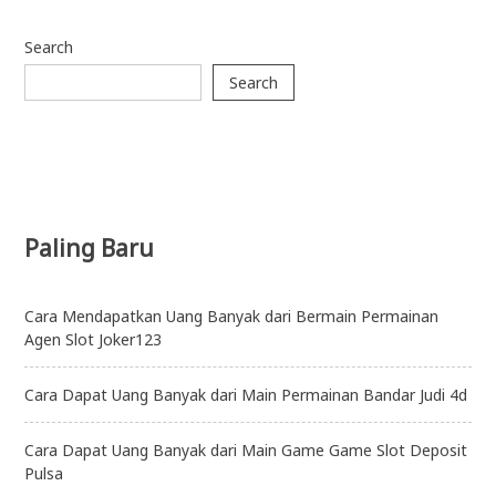
Search
Search
Paling Baru
Cara Mendapatkan Uang Banyak dari Bermain Permainan
Agen Slot Joker123
Cara Dapat Uang Banyak dari Main Permainan Bandar Judi 4d
Cara Dapat Uang Banyak dari Main Game Game Slot Deposit
Pulsa