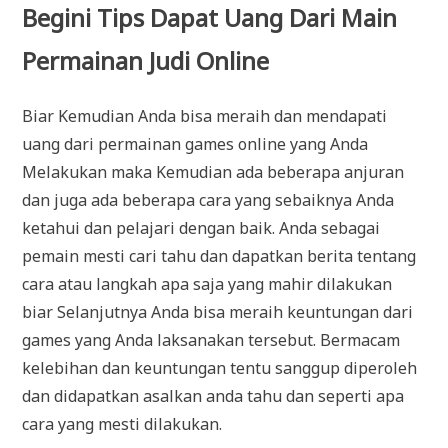
Begini Tips Dapat Uang Dari Main
Permainan Judi Online
Biar Kemudian Anda bisa meraih dan mendapati
uang dari permainan games online yang Anda
Melakukan maka Kemudian ada beberapa anjuran
dan juga ada beberapa cara yang sebaiknya Anda
ketahui dan pelajari dengan baik. Anda sebagai
pemain mesti cari tahu dan dapatkan berita tentang
cara atau langkah apa saja yang mahir dilakukan
biar Selanjutnya Anda bisa meraih keuntungan dari
games yang Anda laksanakan tersebut. Bermacam
kelebihan dan keuntungan tentu sanggup diperoleh
dan didapatkan asalkan anda tahu dan seperti apa
cara yang mesti dilakukan.