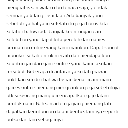
menghabiskan waktu dan tenaga saja, ya tidak
semuanya bilang Demikian Ada banyak yang
sebetulnya hal yang setelah itu juga harus kita
ketahui bahwa ada banyak keuntungan dan
kelebihan yang dapat kita peroleh dari games
permainan online yang kami mainkan. Dapat sangat
mungkin sekali untuk meraih dan mendapatkan
keuntungan dari game online yang kami lakukan
tersebut. Beberapa di antaranya sudah piawai
buktikan sendiri bahwa benar-benar main-main
games online memang mengizinkan juga sebetulnya
utk seseorang mampu mendapatkan gaji dalam
bentuk uang. Bahkan ada juga yang memang lah
dapatkan keuntungan dalam bentuk lainnya seperti
pulsa dan lain sebagainya.