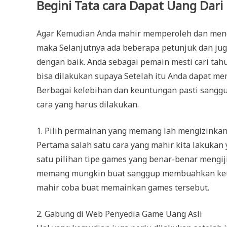
Begini Tata cara Dapat Uang Dari
Agar Kemudian Anda mahir memperoleh dan mend
maka Selanjutnya ada beberapa petunjuk dan jug
dengan baik. Anda sebagai pemain mesti cari tah
bisa dilakukan supaya Setelah itu Anda dapat m
Berbagai kelebihan dan keuntungan pasti sanggu
cara yang harus dilakukan.
1. Pilih permainan yang memang lah mengizinkan
Pertama salah satu cara yang mahir kita lakukan y
satu pilihan tipe games yang benar-benar mengi
memang mungkin buat sanggup membuahkan keunt
mahir coba buat memainkan games tersebut.
2. Gabung di Web Penyedia Game Uang Asli