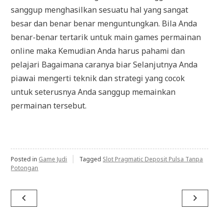
sanggup menghasilkan sesuatu hal yang sangat
besar dan benar benar menguntungkan. Bila Anda
benar-benar tertarik untuk main games permainan
online maka Kemudian Anda harus pahami dan
pelajari Bagaimana caranya biar Selanjutnya Anda
piawai mengerti teknik dan strategi yang cocok
untuk seterusnya Anda sanggup memainkan
permainan tersebut.
Posted in
Game Judi
Tagged
Slot Pragmatic Deposit Pulsa Tanpa
Potongan
Post
navigate_before
navigate_next
navigation