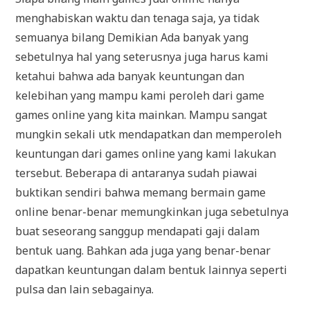
menghabiskan waktu dan tenaga saja, ya tidak
semuanya bilang Demikian Ada banyak yang
sebetulnya hal yang seterusnya juga harus kami
ketahui bahwa ada banyak keuntungan dan
kelebihan yang mampu kami peroleh dari game
games online yang kita mainkan. Mampu sangat
mungkin sekali utk mendapatkan dan memperoleh
keuntungan dari games online yang kami lakukan
tersebut. Beberapa di antaranya sudah piawai
buktikan sendiri bahwa memang bermain game
online benar-benar memungkinkan juga sebetulnya
buat seseorang sanggup mendapati gaji dalam
bentuk uang. Bahkan ada juga yang benar-benar
dapatkan keuntungan dalam bentuk lainnya seperti
pulsa dan lain sebagainya.