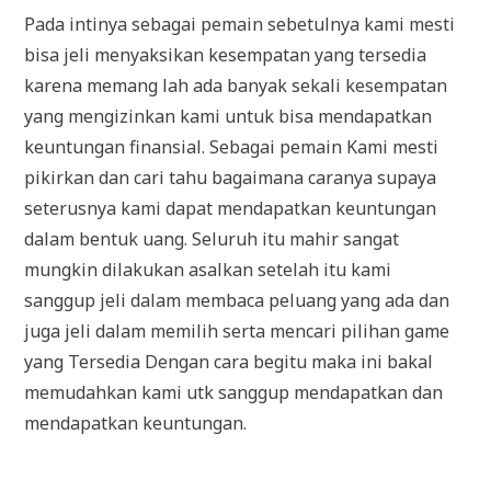
Pada intinya sebagai pemain sebetulnya kami mesti
bisa jeli menyaksikan kesempatan yang tersedia
karena memang lah ada banyak sekali kesempatan
yang mengizinkan kami untuk bisa mendapatkan
keuntungan finansial. Sebagai pemain Kami mesti
pikirkan dan cari tahu bagaimana caranya supaya
seterusnya kami dapat mendapatkan keuntungan
dalam bentuk uang. Seluruh itu mahir sangat
mungkin dilakukan asalkan setelah itu kami
sanggup jeli dalam membaca peluang yang ada dan
juga jeli dalam memilih serta mencari pilihan game
yang Tersedia Dengan cara begitu maka ini bakal
memudahkan kami utk sanggup mendapatkan dan
mendapatkan keuntungan.