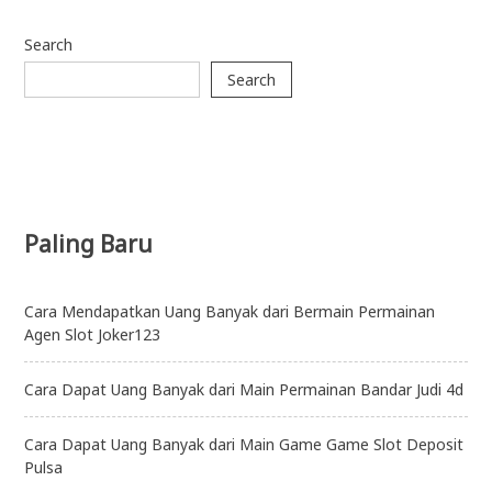
Search
Search
Paling Baru
Cara Mendapatkan Uang Banyak dari Bermain Permainan
Agen Slot Joker123
Cara Dapat Uang Banyak dari Main Permainan Bandar Judi 4d
Cara Dapat Uang Banyak dari Main Game Game Slot Deposit
Pulsa