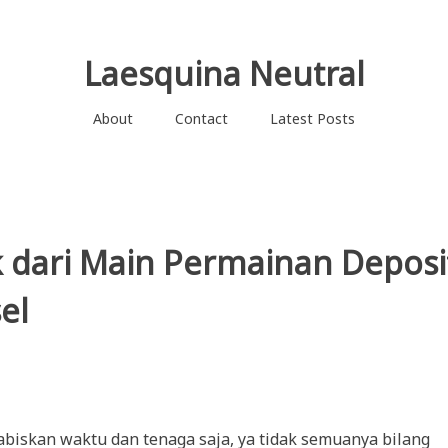
Laesquina Neutral
About
Contact
Latest Posts
 dari Main Permainan Deposi
el
biskan waktu dan tenaga saja, ya tidak semuanya bilang