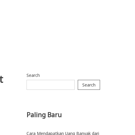
Search
t
Search
Paling Baru
Cara Mendapatkan Uang Banyak dari