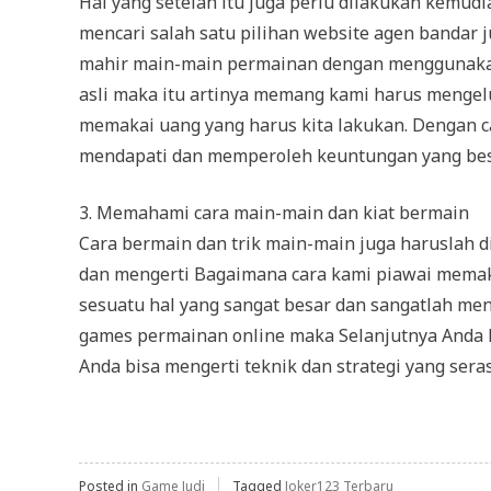
Hal yang setelah itu juga perlu dilakukan kemu
mencari salah satu pilihan website agen bandar
mahir main-main permainan dengan menggunakan
asli maka itu artinya memang kami harus mengel
memakai uang yang harus kita lakukan. Dengan c
mendapati dan memperoleh keuntungan yang besa
3. Memahami cara main-main dan kiat bermain
Cara bermain dan trik main-main juga haruslah 
dan mengerti Bagaimana cara kami piawai mema
sesuatu hal yang sangat besar dan sangatlah me
games permainan online maka Selanjutnya Anda h
Anda bisa mengerti teknik dan strategi yang ser
Posted in
Game Judi
Tagged
Joker123 Terbaru