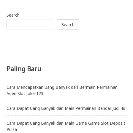
Search
Search
Paling Baru
Cara Mendapatkan Uang Banyak dari Bermain Permainan
Agen Slot Joker123
Cara Dapat Uang Banyak dari Main Permainan Bandar Judi 4d
Cara Dapat Uang Banyak dari Main Game Game Slot Deposit
Pulsa