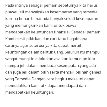
Pada intinya sebagai pemain sebetulnya kita harus
piawai jeli menyaksikan kesempatan yang tersedia
karena benar-benar ada banyak sekali kesempatan
yang memungkinkan kami untuk piawai
mendapatkan keuntungan finansial. Sebagai pemain
Kami mesti pikirkan dan cari tahu bagaimana
caranya agar seterusnya kita dapat meraih
keuntungan dalam bentuk uang. Seluruh itu mampu
sangat mungkin dilakukan asalkan kemudian kita
mampu jeli dalam membaca kesempatan yang ada
dan juga jeli dalam pilih serta mencari pilihan games
yang Tersedia Dengan cara begitu maka ini dapat
memudahkan kami utk dapat mendapati dan
mendapatkan keuntungan.