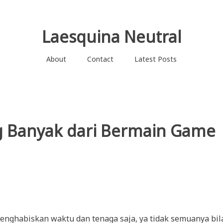
Laesquina Neutral
About
Contact
Latest Posts
 Banyak dari Bermain Game
enghabiskan waktu dan tenaga saja, ya tidak semuanya bil