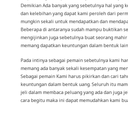
Demikian Ada banyak yang sebetulnya hal yang 
dan kelebihan yang dapat kami peroleh dari per
mungkin sekali untuk mendapatkan dan mendapati
Beberapa di antaranya sudah mampu buktikan s
mengijinkan juga sebetulnya buat seorang mahir
memang dapatkan keuntungan dalam bentuk lainny
Pada intinya sebagai pemain sebetulnya kami ha
memang ada banyak sekali kesempatan yang meng
Sebagai pemain Kami harus pikirkan dan cari ta
keuntungan dalam bentuk uang. Seluruh itu mamp
jeli dalam membaca peluang yang ada dan juga je
cara begitu maka ini dapat memudahkan kami b