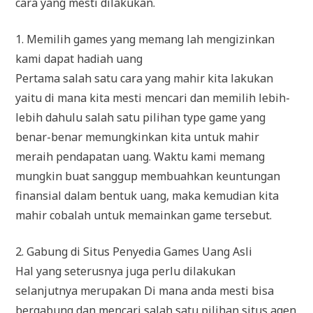
cara yang mesti dilakukan.
1. Memilih games yang memang lah mengizinkan
kami dapat hadiah uang
Pertama salah satu cara yang mahir kita lakukan
yaitu di mana kita mesti mencari dan memilih lebih-
lebih dahulu salah satu pilihan type game yang
benar-benar memungkinkan kita untuk mahir
meraih pendapatan uang. Waktu kami memang
mungkin buat sanggup membuahkan keuntungan
finansial dalam bentuk uang, maka kemudian kita
mahir cobalah untuk memainkan game tersebut.
2. Gabung di Situs Penyedia Games Uang Asli
Hal yang seterusnya juga perlu dilakukan
selanjutnya merupakan Di mana anda mesti bisa
bergabung dan mencari salah satu pilihan situs agen