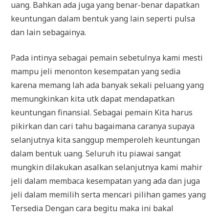
uang. Bahkan ada juga yang benar-benar dapatkan
keuntungan dalam bentuk yang lain seperti pulsa
dan lain sebagainya.
Pada intinya sebagai pemain sebetulnya kami mesti
mampu jeli menonton kesempatan yang sedia
karena memang lah ada banyak sekali peluang yang
memungkinkan kita utk dapat mendapatkan
keuntungan finansial. Sebagai pemain Kita harus
pikirkan dan cari tahu bagaimana caranya supaya
selanjutnya kita sanggup memperoleh keuntungan
dalam bentuk uang. Seluruh itu piawai sangat
mungkin dilakukan asalkan selanjutnya kami mahir
jeli dalam membaca kesempatan yang ada dan juga
jeli dalam memilih serta mencari pilihan games yang
Tersedia Dengan cara begitu maka ini bakal