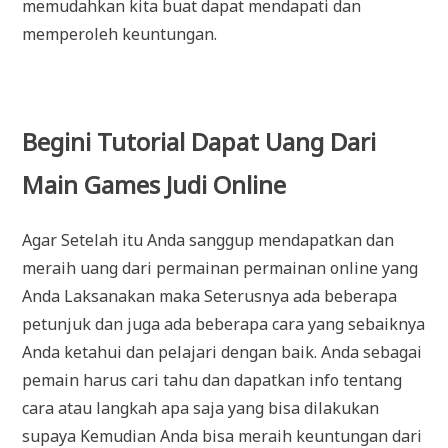
memudahkan kita buat dapat mendapati dan
memperoleh keuntungan.
Begini Tutorial Dapat Uang Dari
Main Games Judi Online
Agar Setelah itu Anda sanggup mendapatkan dan
meraih uang dari permainan permainan online yang
Anda Laksanakan maka Seterusnya ada beberapa
petunjuk dan juga ada beberapa cara yang sebaiknya
Anda ketahui dan pelajari dengan baik. Anda sebagai
pemain harus cari tahu dan dapatkan info tentang
cara atau langkah apa saja yang bisa dilakukan
supaya Kemudian Anda bisa meraih keuntungan dari