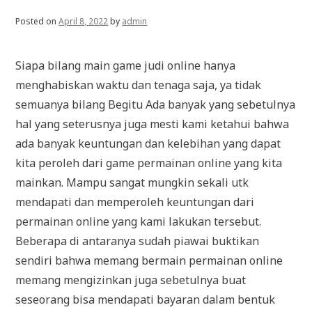
Posted on
April 8, 2022
by
admin
Siapa bilang main game judi online hanya
menghabiskan waktu dan tenaga saja, ya tidak
semuanya bilang Begitu Ada banyak yang sebetulnya
hal yang seterusnya juga mesti kami ketahui bahwa
ada banyak keuntungan dan kelebihan yang dapat
kita peroleh dari game permainan online yang kita
mainkan. Mampu sangat mungkin sekali utk
mendapati dan memperoleh keuntungan dari
permainan online yang kami lakukan tersebut.
Beberapa di antaranya sudah piawai buktikan
sendiri bahwa memang bermain permainan online
memang mengizinkan juga sebetulnya buat
seseorang bisa mendapati bayaran dalam bentuk