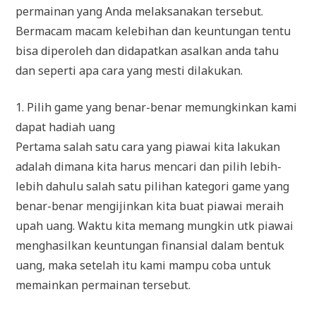
permainan yang Anda melaksanakan tersebut.
Bermacam macam kelebihan dan keuntungan tentu
bisa diperoleh dan didapatkan asalkan anda tahu
dan seperti apa cara yang mesti dilakukan.
1. Pilih game yang benar-benar memungkinkan kami
dapat hadiah uang
Pertama salah satu cara yang piawai kita lakukan
adalah dimana kita harus mencari dan pilih lebih-
lebih dahulu salah satu pilihan kategori game yang
benar-benar mengijinkan kita buat piawai meraih
upah uang. Waktu kita memang mungkin utk piawai
menghasilkan keuntungan finansial dalam bentuk
uang, maka setelah itu kami mampu coba untuk
memainkan permainan tersebut.