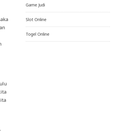
Game Judi
maka
Slot Online
gan
Togel Online
n
ulu
ita
ita