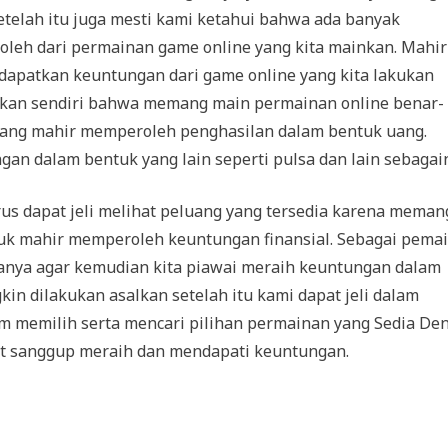
telah itu juga mesti kami ketahui bahwa ada banyak
oleh dari permainan game online yang kita mainkan. Mahir
dapatkan keuntungan dari game online yang kita lakukan
tikan sendiri bahwa memang main permainan online benar-
orang mahir memperoleh penghasilan dalam bentuk uang.
n dalam bentuk yang lain seperti pulsa dan lain sebagai
us dapat jeli melihat peluang yang tersedia karena meman
tuk mahir memperoleh keuntungan finansial. Sebagai pema
ranya agar kemudian kita piawai meraih keuntungan dalam
n dilakukan asalkan setelah itu kami dapat jeli dalam
m memilih serta mencari pilihan permainan yang Sedia De
t sanggup meraih dan mendapati keuntungan.