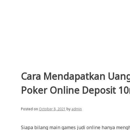
Skip
to
content
Cara Mendapatkan Uang
Poker Online Deposit 10
Posted on
October 8, 2021
by
admin
Siapa bilang main games judi online hanya mengh