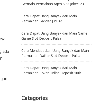
Bermain Permainan Agen Slot Joker123
Cara Dapat Uang Banyak dari Main
Permainan Bandar Judi 4d
Cara Dapat Uang Banyak dari Main Game
nya.
Game Slot Deposit Pulsa
Cara Mendapatkan Uang Banyak dari Main
g ada
Permainan Daftar Slot Deposit Pulsa
in
Cara Dapat Uang Banyak dari Main
Permainan Poker Online Deposit 10rb
ngan
Categories