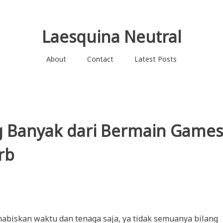
Laesquina Neutral
About
Contact
Latest Posts
 Banyak dari Bermain Games
rb
abiskan waktu dan tenaga saja, ya tidak semuanya bilang