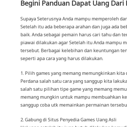
Begini Panduan Dapat Uang Dari 
Supaya Seterusnya Anda mampu memperoleh dan 
Setelah itu ada beberapa arahan dan juga ada be
baik. Anda sebagai pemain harus cari tahu dan t
piawai dilakukan agar Setelah itu Anda mampu 
tersebut. Berbagai kelebihan dan keuntungan ten
seperti apa cara yang harus dilakukan.
1. Pilih games yang memang memungkinkan kita 
Perdana salah satu cara yang sanggup kita lakuk
salah satu pilihan tipe game yang memang memun
memang mungkin untuk mampu membuahkan keuntu
sanggup coba utk memainkan permainan tersebu
2. Gabung di Situs Penyedia Games Uang Asli