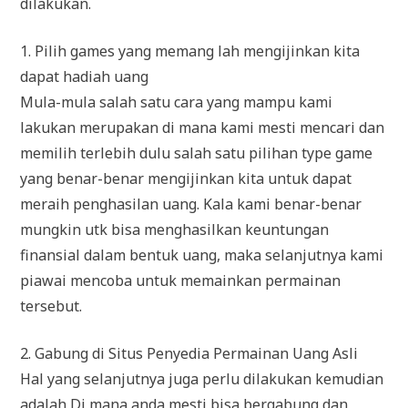
dilakukan.
1. Pilih games yang memang lah mengijinkan kita
dapat hadiah uang
Mula-mula salah satu cara yang mampu kami
lakukan merupakan di mana kami mesti mencari dan
memilih terlebih dulu salah satu pilihan type game
yang benar-benar mengijinkan kita untuk dapat
meraih penghasilan uang. Kala kami benar-benar
mungkin utk bisa menghasilkan keuntungan
finansial dalam bentuk uang, maka selanjutnya kami
piawai mencoba untuk memainkan permainan
tersebut.
2. Gabung di Situs Penyedia Permainan Uang Asli
Hal yang selanjutnya juga perlu dilakukan kemudian
adalah Di mana anda mesti bisa bergabung dan