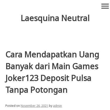
Skip
menu
to
content
Laesquina Neutral
Cara Mendapatkan Uang
Banyak dari Main Games
Joker123 Deposit Pulsa
Tanpa Potongan
Posted on
November 26, 2021
by
admin