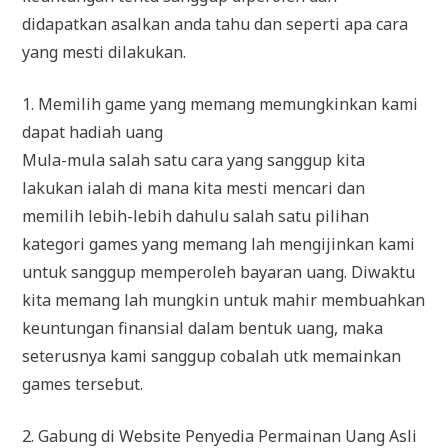
didapatkan asalkan anda tahu dan seperti apa cara
yang mesti dilakukan.
1. Memilih game yang memang memungkinkan kami
dapat hadiah uang
Mula-mula salah satu cara yang sanggup kita
lakukan ialah di mana kita mesti mencari dan
memilih lebih-lebih dahulu salah satu pilihan
kategori games yang memang lah mengijinkan kami
untuk sanggup memperoleh bayaran uang. Diwaktu
kita memang lah mungkin untuk mahir membuahkan
keuntungan finansial dalam bentuk uang, maka
seterusnya kami sanggup cobalah utk memainkan
games tersebut.
2. Gabung di Website Penyedia Permainan Uang Asli