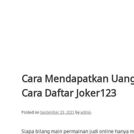
Skip
to
content
Cara Mendapatkan Uang
Cara Daftar Joker123
Posted on
September 23, 2021
by
admin
Siapa bilang main permainan judi online hanya m