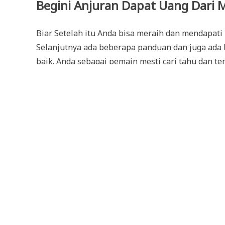
Begini Anjuran Dapat Uang Dari 
Biar Setelah itu Anda bisa meraih dan mendapat
Selanjutnya ada beberapa panduan dan juga ada 
baik. Anda sebagai pemain mesti cari tahu dan te
dilakukan agar Kemudian Anda dapat memperoleh
Bermacam kelebihan dan keuntungan pasti mampu
cara yang harus dilakukan.
1. Pilih game yang memang memungkinkan kami 
Mula-mula salah satu cara yang mahir kita lakuk
dahulu salah satu pilihan tipe games yang bena
Dikala kita benar-benar mungkin utk piawai me
kemudian kita bisa coba utk memainkan games te
2. Gabung di Web Penyedia Game Uang Asli