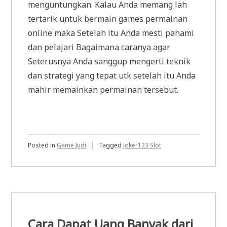
menguntungkan. Kalau Anda memang lah
tertarik untuk bermain games permainan
online maka Setelah itu Anda mesti pahami
dan pelajari Bagaimana caranya agar
Seterusnya Anda sanggup mengerti teknik
dan strategi yang tepat utk setelah itu Anda
mahir memainkan permainan tersebut.
Posted in
Game Judi
Tagged
Joker123 Slot
Cara Dapat Uang Banyak dari