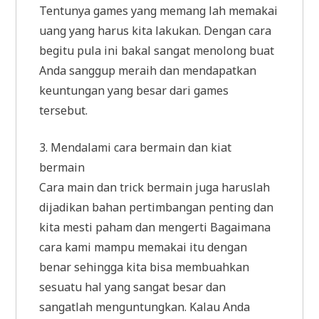
Tentunya games yang memang lah memakai
uang yang harus kita lakukan. Dengan cara
begitu pula ini bakal sangat menolong buat
Anda sanggup meraih dan mendapatkan
keuntungan yang besar dari games
tersebut.
3. Mendalami cara bermain dan kiat
bermain
Cara main dan trick bermain juga haruslah
dijadikan bahan pertimbangan penting dan
kita mesti paham dan mengerti Bagaimana
cara kami mampu memakai itu dengan
benar sehingga kita bisa membuahkan
sesuatu hal yang sangat besar dan
sangatlah menguntungkan. Kalau Anda