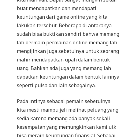
buat mendapatkan dan mendapati
keuntungan dari game online yang kita
lakukan tersebut. Beberapa di antaranya
sudah bisa buktikan sendiri bahwa memang
lah bermain permainan online memang lah
mengijinkan juga sebetulnya untuk seorang
mahir mendapatkan upah dalam bentuk
uang. Bahkan ada juga yang memang lah
dapatkan keuntungan dalam bentuk lainnya
seperti pulsa dan lain sebagainya.
Pada intinya sebagai pemain sebetulnya
kita mesti mampu jeli melihat peluang yang
sedia karena memang ada banyak sekali
kesempatan yang memungkinkan kami utk
bisa meraih keuntungan finansial. Sebagai