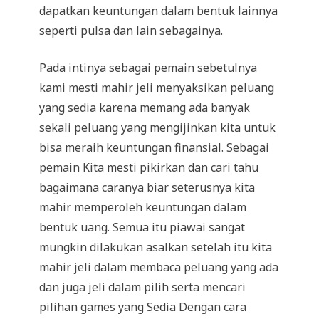
dapatkan keuntungan dalam bentuk lainnya
seperti pulsa dan lain sebagainya.
Pada intinya sebagai pemain sebetulnya
kami mesti mahir jeli menyaksikan peluang
yang sedia karena memang ada banyak
sekali peluang yang mengijinkan kita untuk
bisa meraih keuntungan finansial. Sebagai
pemain Kita mesti pikirkan dan cari tahu
bagaimana caranya biar seterusnya kita
mahir memperoleh keuntungan dalam
bentuk uang. Semua itu piawai sangat
mungkin dilakukan asalkan setelah itu kita
mahir jeli dalam membaca peluang yang ada
dan juga jeli dalam pilih serta mencari
pilihan games yang Sedia Dengan cara