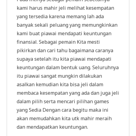
kami harus mahir jeli melihat kesempatan
yang tersedia karena memang lah ada
banyak sekali peluang yang memungkinkan
kami buat piawai mendapati keuntungan
finansial. Sebagai pemain Kita mesti
pikirkan dan cari tahu bagaimana caranya
supaya setelah itu kita piawai mendapati
keuntungan dalam bentuk uang. Seluruhnya
itu piawai sangat mungkin dilakukan
asalkan kemudian kita bisa jeli dalam
membaca kesempatan yang ada dan juga jeli
dalam pilih serta mencari pilihan games
yang Sedia Dengan cara begitu maka ini
akan memudahkan kita utk mahir meraih
dan mendapatkan keuntungan.