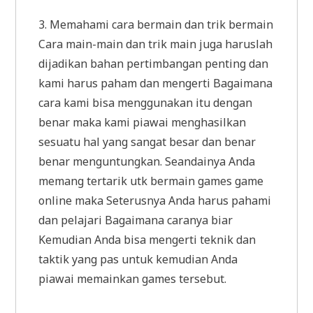
3. Memahami cara bermain dan trik bermain
Cara main-main dan trik main juga haruslah
dijadikan bahan pertimbangan penting dan
kami harus paham dan mengerti Bagaimana
cara kami bisa menggunakan itu dengan
benar maka kami piawai menghasilkan
sesuatu hal yang sangat besar dan benar
benar menguntungkan. Seandainya Anda
memang tertarik utk bermain games game
online maka Seterusnya Anda harus pahami
dan pelajari Bagaimana caranya biar
Kemudian Anda bisa mengerti teknik dan
taktik yang pas untuk kemudian Anda
piawai memainkan games tersebut.