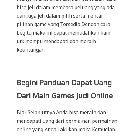
bisa jeli dalam membaca peluang yang ada
dan juga jeli dalam pilih serta mencari
pilihan game yang Tersedia Dengan cara
begitu maka ini dapat memudahkan kami
utk mampu mendapati dan meraih
keuntungan.
Begini Panduan Dapat Uang
Dari Main Games Judi Online
Biar Selanjutnya Anda bisa meraih dan
mendapati uang dari permainan permainan
online yang Anda Lakukan maka Kemudian