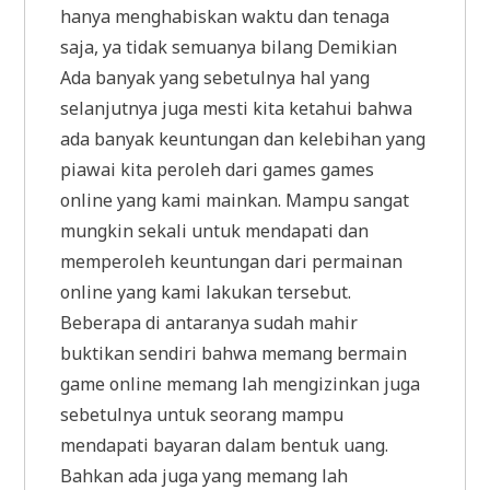
hanya menghabiskan waktu dan tenaga
saja, ya tidak semuanya bilang Demikian
Ada banyak yang sebetulnya hal yang
selanjutnya juga mesti kita ketahui bahwa
ada banyak keuntungan dan kelebihan yang
piawai kita peroleh dari games games
online yang kami mainkan. Mampu sangat
mungkin sekali untuk mendapati dan
memperoleh keuntungan dari permainan
online yang kami lakukan tersebut.
Beberapa di antaranya sudah mahir
buktikan sendiri bahwa memang bermain
game online memang lah mengizinkan juga
sebetulnya untuk seorang mampu
mendapati bayaran dalam bentuk uang.
Bahkan ada juga yang memang lah