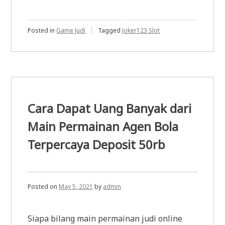
Posted in
Game Judi
Tagged
Joker123 Slot
Cara Dapat Uang Banyak dari
Main Permainan Agen Bola
Terpercaya Deposit 50rb
Posted on
May 5, 2021
by
admin
Siapa bilang main permainan judi online